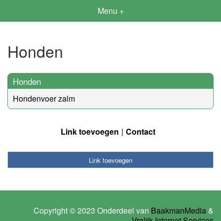
Menu +
Honden
Honden
Hondenvoer zalm
Link toevoegen
Contact
Link toevoegen
Copyright © 2023 Onderdeel van
BaakmanMedia
&
Vrolijk Internet Services