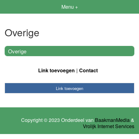
Menu +
Overige
Overige
Link toevoegen
Contact
Link toevoegen
Copyright © 2023 Onderdeel van
BaakmanMedia
&
Vrolijk Internet Services